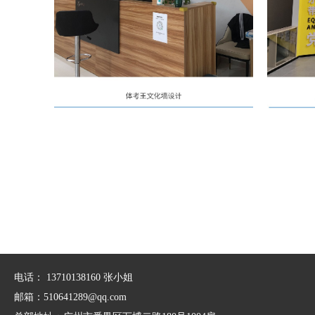
电话： 13710138160 张小姐
邮箱：510641289@qq.com